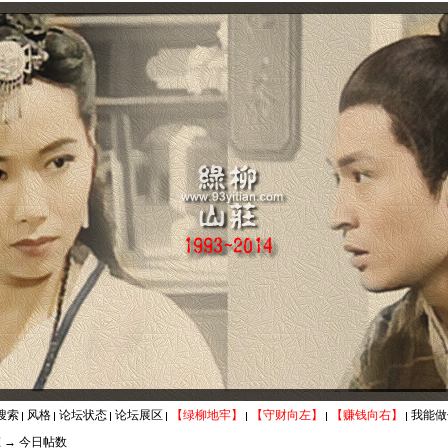
搜索
风格
论坛状态
论坛展区
【绿柳地牢】
【守财向左】
【赚钱向右】
我能做
态
→ 今日帖数