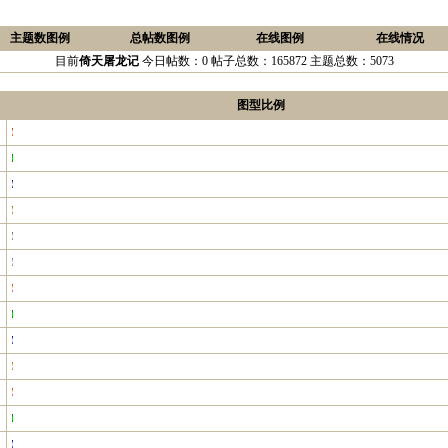
主题数图例
总帖数图例
在线图例
在线情况
目前
倚天屠龙记
今日帖数：0 帖子总数：165872 主题总数：5073
图型比例