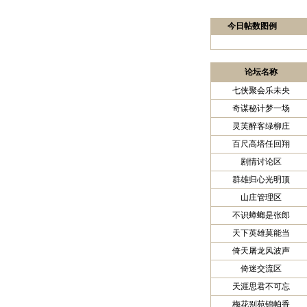
今日帖数图例
论坛名称
七侠聚会乐未央
奇谋秘计梦一场
灵芙醉客绿柳庄
百尺高塔任回翔
剧情讨论区
群雄归心光明顶
山庄管理区
不识蟑螂是张郎
天下英雄莫能当
倚天屠龙风波声
倚迷交流区
天涯思君不可忘
梅花别苑锦帕香